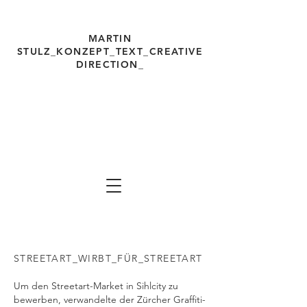
MARTIN
STULZ_KONZEPT_TEXT_
CREATIVE
DIRECTION_
martinstulz.com Freelancer für
Ideen,
Konzepte, Texte, Strategien, Creative
Direction, Werbung, Kommunikation Ma
rtin
Stulz
STREETART_WIRBT_FÜR_STREETART
Um den Streetart-Market in Sihlcity zu
bewerben, verwandelte der Zürcher Graffiti-