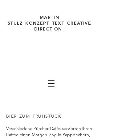
MARTIN
STULZ_KONZEPT_TEXT_
CREATIVE
DIRECTION_
martinstulz.com Freelancer für
Ideen,
Konzepte, Texte, Strategien, Creative
Direction, Werbung, Kommunikation Ma
rtin
Stulz
BIER_ZUM_FRÜHSTÜCK
Verschiedene Zürcher Cafés servierten ihren
Kaffee einen Morgen lang in Pappbechern,