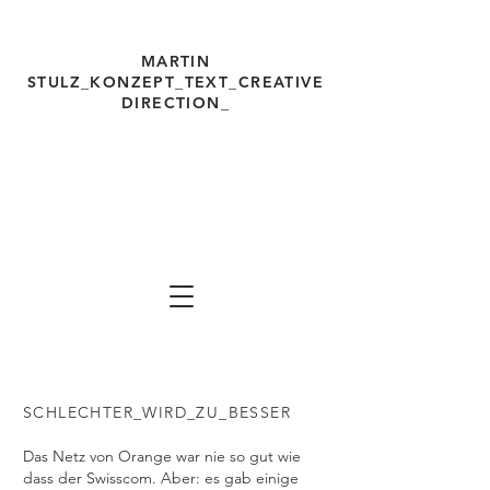
MARTIN
STULZ_KONZEPT_TEXT_
CREATIVE
DIRECTION_
martinstulz.com Freelancer für
Ideen,
Konzepte, Texte, Strategien, Creative
Direction, Werbung, Kommunikation Ma
rtin
Stulz
SCHLECHTER_WIRD_ZU_BESSER
Das Netz von Orange war nie so gut wie
dass der Swisscom. Aber: es gab einige