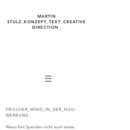
MARTIN
STULZ_KONZEPT_TEXT_
CREATIVE
DIRECTION_
martinstulz.com Freelancer für
Ideen,
Konzepte, Texte, Strategien, Creative
Direction, Werbung, Kommunikation Ma
rtin
Stulz
FRISCHER_WIND_IN_DER_NGO-
WERBUNG
Wieso fürs Spenden nicht auch etwas