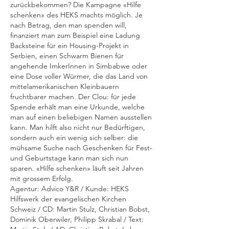
zurückbekommen? Die Kampagne «Hilfe
schenken» des HEKS machts möglich. Je
nach Betrag, den man spenden will,
finanziert man zum Beispiel eine Ladung
Backsteine für ein Housing-Projekt in
Serbien, einen Schwarm Bienen für
angehende ImkerInnen in Simbabwe oder
eine Dose voller Würmer, die das Land von
mittelamerikanischen Kleinbauern
fruchtbarer machen. Der Clou: für jede
Spende erhält man eine Urkunde, welche
man auf einen beliebigen Namen ausstellen
kann. Man hilft also nicht nur Bedürftigen,
sondern auch ein wenig sich selber: die
mühsame Suche nach Geschenken für Fest-
und Geburtstage kann man sich nun
sparen. «Hilfe schenken» läuft seit Jahren
mit grossem Erfolg.
Agentur: Advico Y&R / Kunde: HEKS
Hilfswerk der evangelischen Kirchen
Schweiz / CD: Martin Stulz, Christian Bobst,
Dominik Oberwiler, Philipp Skrabal / Text: